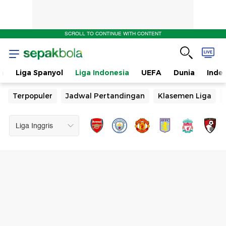
SCROLL TO CONTINUE WITH CONTENT
n
Liga Spanyol
Liga Indonesia
UEFA
Dunia
Inde
Terpopuler
Jadwal Pertandingan
Klasemen Liga