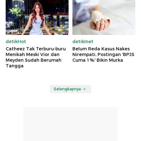
detikHot
detikInet
Catheez Tak Terburu-buru
Belum Reda Kasus Nakes
Menikah Meski Vior dan
Nirempati, Postingan 'BPJS
Meyden Sudah Berumah
Cuma 1%' Bikin Murka
Tangga
Selengkapnya