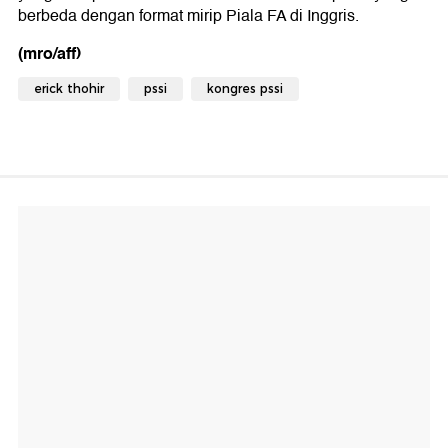
berbeda dengan format mirip Piala FA di Inggris.
(mro/aff)
erick thohir
pssi
kongres pssi