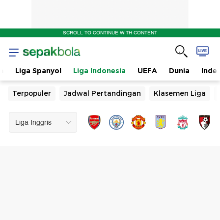
SCROLL TO CONTINUE WITH CONTENT
n
Liga Spanyol
Liga Indonesia
UEFA
Dunia
Inde
Terpopuler
Jadwal Pertandingan
Klasemen Liga