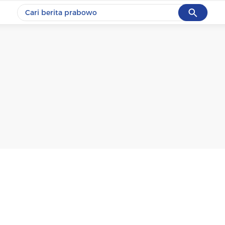
Cancel
Yang sedang ramai dicari
#1
gempa hari ini
#2
gempa
#3
iran
#4
demo
#5
prabowo
Promoted
Terakhir yang dicari
Loading...