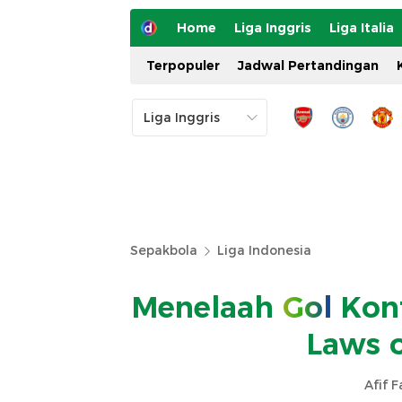
Home
Liga Inggris
Liga Italia
Terpopuler
Jadwal Pertandingan
Sepakbola
Liga Indonesia
Menelaah
Gol
Kont
Laws 
Afif 