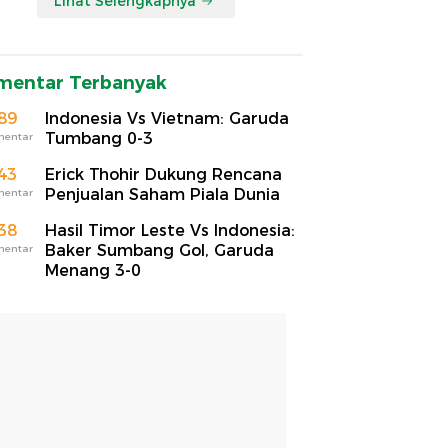
Lihat Selengkapnya
mentar Terbanyak
89
Indonesia Vs Vietnam: Garuda
Tumbang 0-3
mentar
43
Erick Thohir Dukung Rencana
Penjualan Saham Piala Dunia
mentar
38
Hasil Timor Leste Vs Indonesia:
Baker Sumbang Gol, Garuda
mentar
Menang 3-0