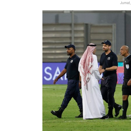
Jumat,