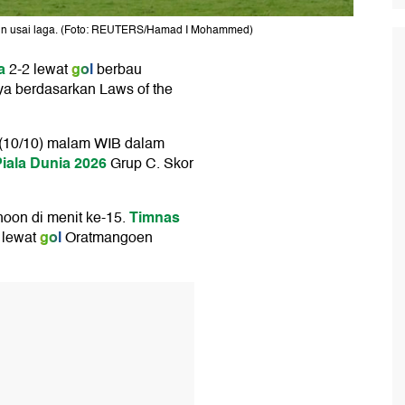
hrain usai laga. (Foto: REUTERS/Hamad I Mohammed)
ia
gol
2-2 lewat
berbau
nya berdasarkan Laws of the
 (10/10) malam WIB dalam
Piala Dunia 2026
Grup C. Skor
Timnas
hoon di menit ke-15.
gol
 lewat
Oratmangoen