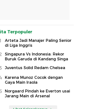
ita Terpopuler
1
Arteta Jadi Manajer Paling Senior
di Liga Inggris
2
Singapura Vs Indonesia: Rekor
Buruk Garuda di Kandang Singa
3
Juventus Solid Redam Chelsea
4
Karena Munoz Cocok dengan
Gaya Main Iraola
5
Norgaard Pindah ke Everton usai
Jarang Main di Arsenal