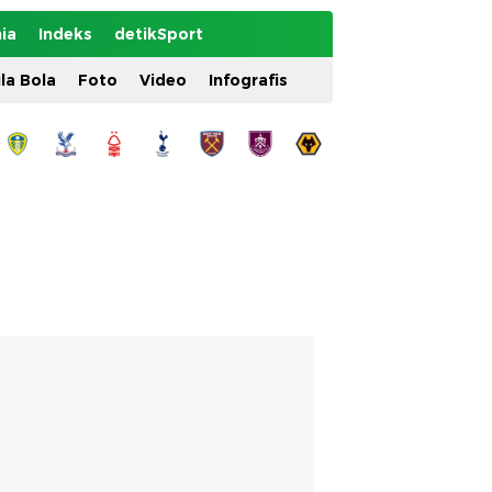
ia
Indeks
detikSport
ila Bola
Foto
Video
Infografis