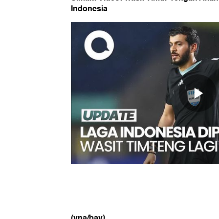
Indonesia
(yna/bay)