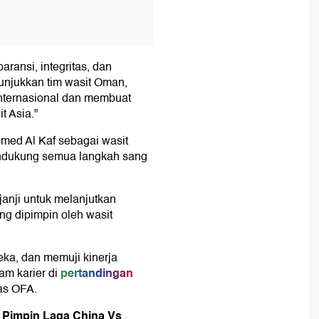
ransi, integritas, dan
tunjukkan tim wasit Oman,
internasional dan membuat
t Asia."
med Al Kaf sebagai wasit
ndukung semua langkah sang
janji untuk melanjutkan
g dipimpin oleh wasit
ka, dan memuji kinerja
pertandingan
m karier di
gas OFA.
 Pimpin Laga China Vs