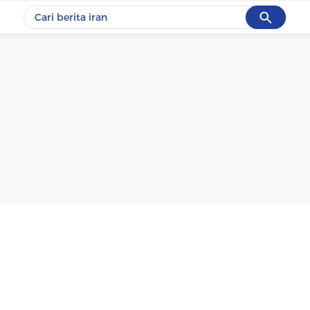
Cancel
Yang sedang ramai dicari
#1
gempa hari ini
#2
gempa
#3
prabowo
#4
iran
#5
demo
Promoted
Terakhir yang dicari
Loading...