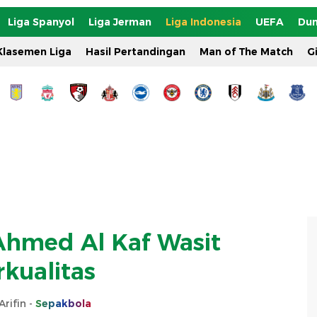
Liga Spanyol
Liga Jerman
Liga Indonesia
UEFA
Dun
Klasemen Liga
Hasil Pertandingan
Man of The Match
G
hmed Al Kaf Wasit
rkualitas
Arifin -
Sepakbola