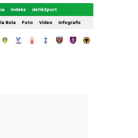
ia
Indeks
detikSport
ila Bola
Foto
Video
Infografis