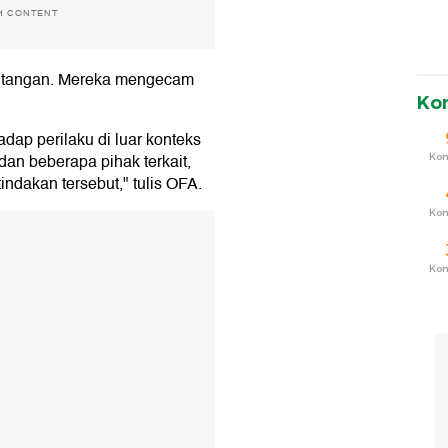
H CONTENT
 tangan. Mereka mengecam
Ko
ap perilaku di luar konteks
an beberapa pihak terkait,
Ko
ndakan tersebut," tulis OFA.
Ko
T
Ko