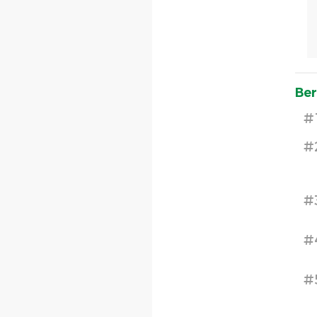
Ber
#
#
#
#
#