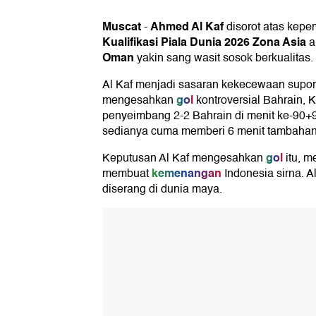
Muscat
Ahmed Al Kaf
-
disorot atas kepe
Kualifikasi Piala Dunia 2026 Zona Asia
a
Oman
yakin sang wasit sosok berkualitas.
Al Kaf menjadi sasaran kekecewaan suport
gol
mengesahkan
kontroversial Bahrain, K
penyeimbang 2-2 Bahrain di menit ke-90+9,
sedianya cuma memberi 6 menit tambahan
gol
Keputusan Al Kaf mengesahkan
itu, m
kemenangan
membuat
Indonesia sirna. Al
diserang di dunia maya.