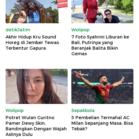
detikJatim
Wolipop
Akhir Hidup Kru Sound
7 Foto Syahrini Liburan ke
Horeg di Jember Tewas
Bali, Putrinya yang
Terbentur Gapura
Beranjak Balita Bikin
Gemas
Wolipop
Sepakbola
Potret Wulan Guritno
5 Pembelian Termahal AC
Pamer Dewy Skin,
Milan Sepanjang Masa, Bisa
Bandingkan Dengan Wajah
Tebak?
Aslinya Dulu