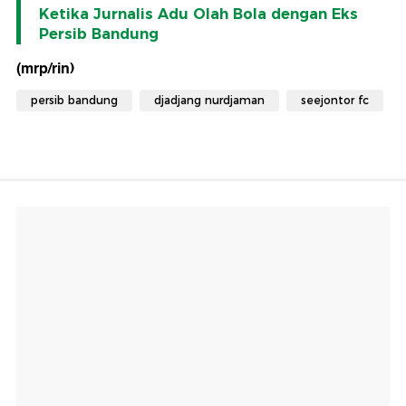
Ketika Jurnalis Adu Olah Bola dengan Eks
Persib Bandung
(mrp/rin)
persib bandung
djadjang nurdjaman
seejontor fc