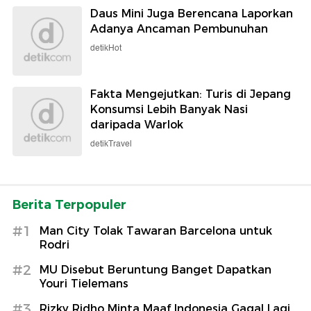
Daus Mini Juga Berencana Laporkan
Adanya Ancaman Pembunuhan
detikHot
Fakta Mengejutkan: Turis di Jepang
Konsumsi Lebih Banyak Nasi
daripada Warlok
detikTravel
Berita Terpopuler
#1
Man City Tolak Tawaran Barcelona untuk
Rodri
#2
MU Disebut Beruntung Banget Dapatkan
Youri Tielemans
#3
Rizky Ridho Minta Maaf Indonesia Gagal Lagi