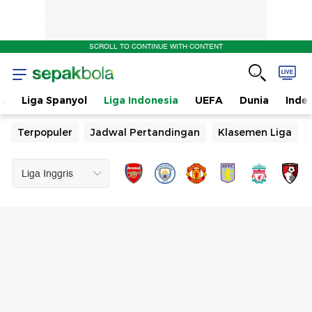
SCROLL TO CONTINUE WITH CONTENT
n
Liga Spanyol
Liga Indonesia
UEFA
Dunia
Inde
Terpopuler
Jadwal Pertandingan
Klasemen Liga