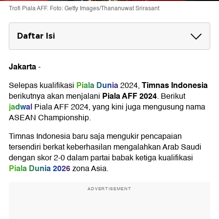
Trofi Piala AFF. Foto: Getty Images/Thananuwat Srirasant
Daftar Isi
Kapan Piala AFF 2024 dimainkan?
Jakarta
-
Jadwal Timnas Indonesia di Piala AFF 2024
Piala Dunia
Timnas Indonesia
Selepas kualifikasi
2024,
Piala AFF 2024
berikutnya akan menjalani
. Berikut
jadwal
Piala AFF 2024, yang kini juga mengusung nama
ASEAN Championship.
Timnas Indonesia baru saja mengukir pencapaian
tersendiri berkat keberhasilan mengalahkan Arab Saudi
dengan skor 2-0 dalam partai babak ketiga kualifikasi
Piala Dunia 2026
zona Asia.
ADVERTISEMENT