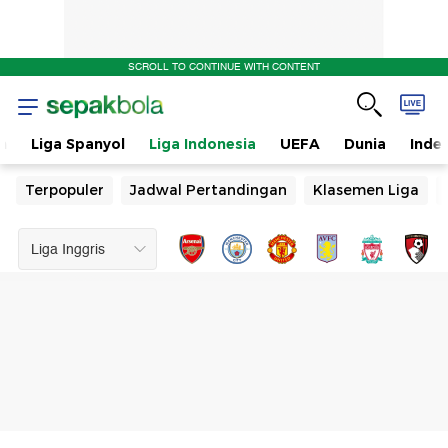
SCROLL TO CONTINUE WITH CONTENT
n
Liga Spanyol
Liga Indonesia
UEFA
Dunia
Inde
Terpopuler
Jadwal Pertandingan
Klasemen Liga