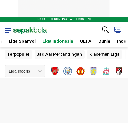
SCROLL TO CONTINUE WITH CONTENT
n
Liga Spanyol
Liga Indonesia
UEFA
Dunia
Inde
Terpopuler
Jadwal Pertandingan
Klasemen Liga