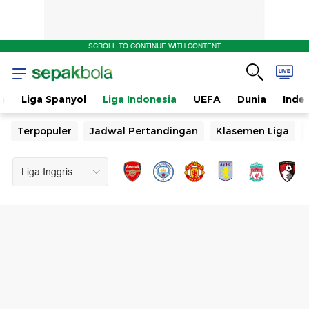
SCROLL TO CONTINUE WITH CONTENT
n
Liga Spanyol
Liga Indonesia
UEFA
Dunia
Inde
Terpopuler
Jadwal Pertandingan
Klasemen Liga