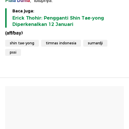
Piala Dunia
," tutupnya.
Baca juga:
Erick Thohir: Pengganti Shin Tae-yong
Diperkenalkan 12 Januari
(aff/bay)
shin tae-yong
timnas indonesia
sumardji
pssi