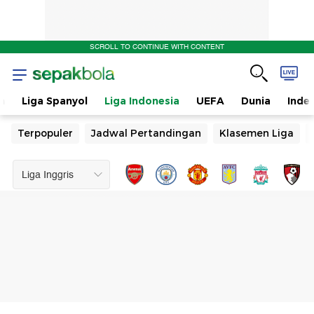
SCROLL TO CONTINUE WITH CONTENT
n
Liga Spanyol
Liga Indonesia
UEFA
Dunia
Inde
Terpopuler
Jadwal Pertandingan
Klasemen Liga