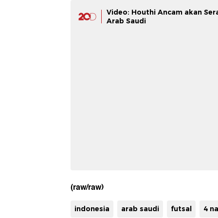
Video: Houthi Ancam akan Seran
Arab Saudi
(raw/raw)
indonesia
arab saudi
futsal
4 na