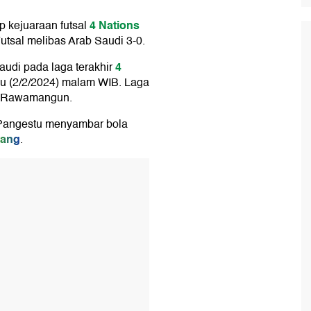
4 Nations
p kejuaraan futsal
utsal melibas Arab Saudi 3-0.
4
udi pada laga terakhir
gu (2/2/2024) malam WIB. Laga
me, Rawamangun.
 Pangestu menyambar bola
ang
.