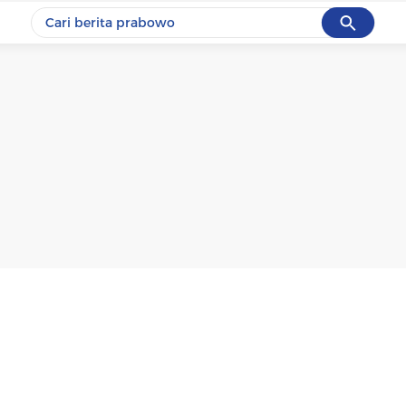
Cancel
Yang sedang ramai dicari
#1
ketik
#2
bromo
#3
streaming motogp
#4
prabowo
#5
data live draw sgp
Promoted
Terakhir yang dicari
Loading...