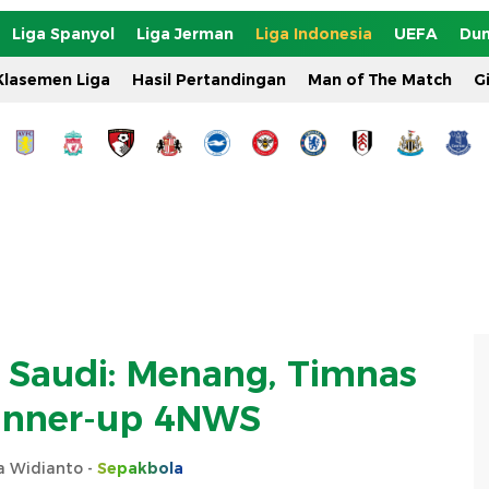
Liga Spanyol
Liga Jerman
Liga Indonesia
UEFA
Dun
Klasemen Liga
Hasil Pertandingan
Man of The Match
G
b Saudi: Menang, Timnas
unner-up 4NWS
ta Widianto -
Sepakbola