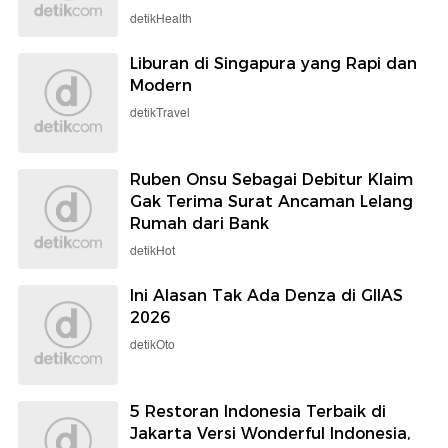
detikHealth
Liburan di Singapura yang Rapi dan
Modern
detikTravel
Ruben Onsu Sebagai Debitur Klaim
Gak Terima Surat Ancaman Lelang
Rumah dari Bank
detikHot
Ini Alasan Tak Ada Denza di GIIAS
2026
detikOto
5 Restoran Indonesia Terbaik di
Jakarta Versi Wonderful Indonesia,