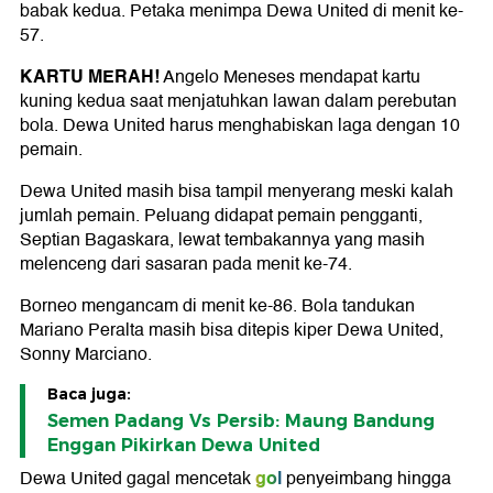
babak kedua. Petaka menimpa Dewa United di menit ke-
57.
KARTU MERAH!
Angelo Meneses mendapat kartu
kuning kedua saat menjatuhkan lawan dalam perebutan
bola. Dewa United harus menghabiskan laga dengan 10
pemain.
Dewa United masih bisa tampil menyerang meski kalah
jumlah pemain. Peluang didapat pemain pengganti,
Septian Bagaskara, lewat tembakannya yang masih
melenceng dari sasaran pada menit ke-74.
Borneo mengancam di menit ke-86. Bola tandukan
Mariano Peralta masih bisa ditepis kiper Dewa United,
Sonny Marciano.
Baca juga:
Semen Padang Vs Persib: Maung Bandung
Enggan Pikirkan Dewa United
gol
Dewa United gagal mencetak
penyeimbang hingga