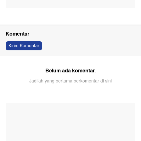
Komentar
Kirim Komentar
Belum ada komentar.
Jadilah yang pertama berkomentar di sini