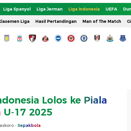
Liga Spanyol
Liga Jerman
Liga Indonesia
UEFA
Dun
Klasemen Liga
Hasil Pertandingan
Man of The Match
G
onesia Lolos ke
Piala
a
U-17 2025
askoro -
Sepakbola