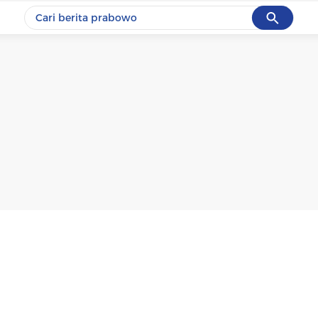
Cancel
Yang sedang ramai dicari
#1
gempa hari ini
#2
gempa
#3
iran
#4
demo
#5
prabowo
Promoted
Terakhir yang dicari
Loading...