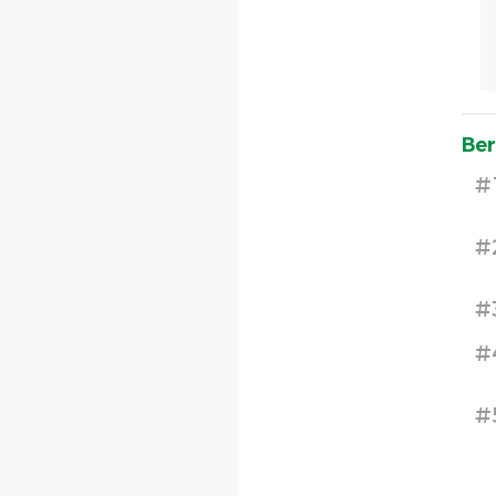
Ber
#
#
#
#
#