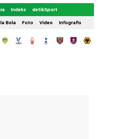
ia
Indeks
detikSport
ila Bola
Foto
Video
Infografis