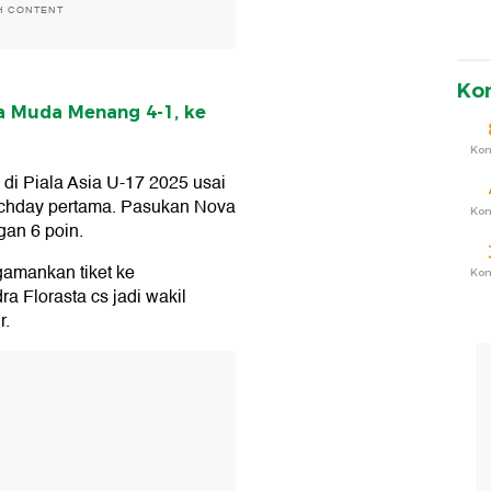
H CONTENT
Ko
a Muda Menang 4-1, ke
Ko
di Piala Asia U-17 2025 usai
chday pertama. Pasukan Nova
Ko
an 6 poin.
gamankan tiket ke
Ko
a Florasta cs jadi wakil
r.
T