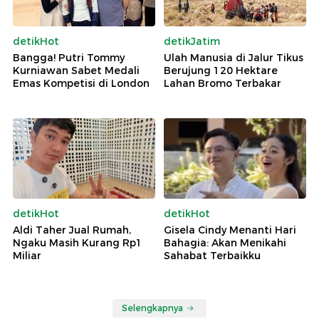
detikHot
detikJatim
Bangga! Putri Tommy
Ulah Manusia di Jalur Tikus
Kurniawan Sabet Medali
Berujung 120 Hektare
Emas Kompetisi di London
Lahan Bromo Terbakar
detikHot
detikHot
Aldi Taher Jual Rumah,
Gisela Cindy Menanti Hari
Ngaku Masih Kurang Rp1
Bahagia: Akan Menikahi
Miliar
Sahabat Terbaikku
Selengkapnya