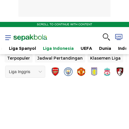
SCROLL TO CONTINUE WITH CONTENT
n
Liga Spanyol
Liga Indonesia
UEFA
Dunia
Inde
Terpopuler
Jadwal Pertandingan
Klasemen Liga