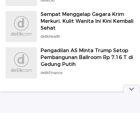
detikOto
Sempat Menggelap Gegara Krim
Merkuri, Kulit Wanita Ini Kini Kembali
Sehat
detikHealth
Pengadilan AS Minta Trump Setop
Pembangunan Ballroom Rp 7,16 T di
Gedung Putih
detikFinance
Berita Terpopuler
#1
Chelsea Vs AC Milan: The Blues Bantai
Rossoneri 3-0 di Jakarta
#2
Jorge Messi, Ayah Lionel Messi, Meninggal
Dunia