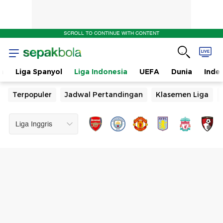
SCROLL TO CONTINUE WITH CONTENT
n
Liga Spanyol
Liga Indonesia
UEFA
Dunia
Inde
Terpopuler
Jadwal Pertandingan
Klasemen Liga