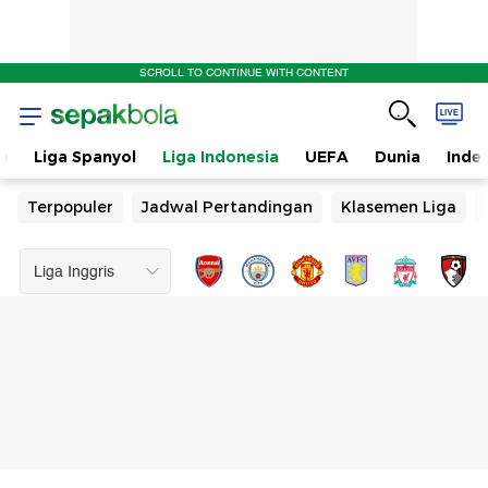
SCROLL TO CONTINUE WITH CONTENT
n
Liga Spanyol
Liga Indonesia
UEFA
Dunia
Inde
Terpopuler
Jadwal Pertandingan
Klasemen Liga