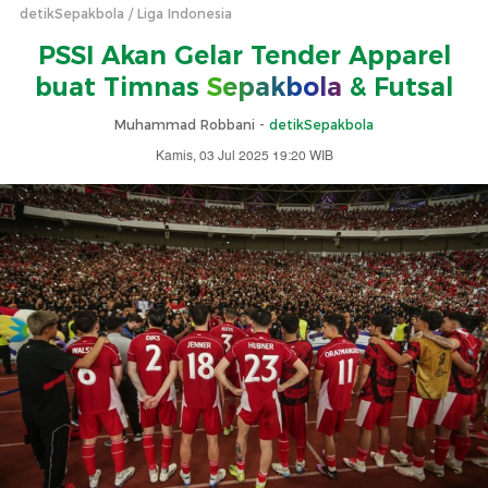
detikSepakbola
Liga Indonesia
PSSI Akan Gelar Tender Apparel
buat Timnas
Sepakbola
& Futsal
Muhammad Robbani -
detikSepakbola
Kamis, 03 Jul 2025 19:20 WIB