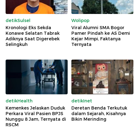
detikSulsel
Wolipop
Kronologi Eks Sekda
Viral Alumni SMA Bogor
Konawe Selatan Tabrak
Pamer Pindah ke AS Demi
Adiknya Saat Digerebek
Kejar Mimpi, Faktanya
Selingkuh
Ternyata
detikHealth
detikInet
Kemenkes Jelaskan Duduk
Deretan Benda Terkutuk
Perkara Viral Pasien BPJS
dalam Sejarah, Kisahnya
Nunggu 8 Jam, Ternyata di
Bikin Merinding
RSCM