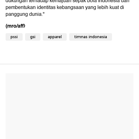
dukungan terhadap kemajuan sepak bola Indonesia dan
pembentukan identitas kebangsaan yang lebih kuat di
panggung dunia."
(mro/aff)
pssi
gsi
apparel
timnas indonesia