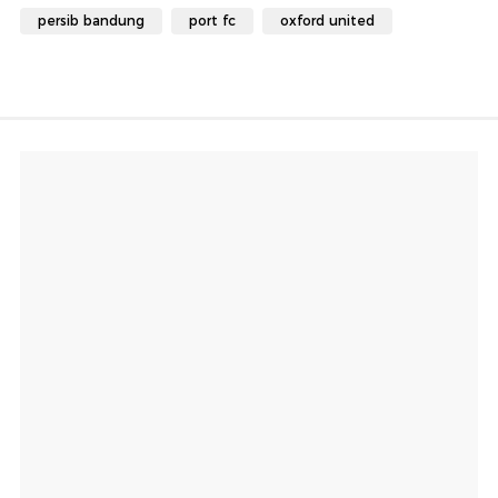
persib bandung
port fc
oxford united