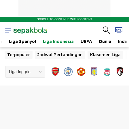
SCROLL TO CONTINUE WITH CONTENT
n
Liga Spanyol
Liga Indonesia
UEFA
Dunia
Inde
Terpopuler
Jadwal Pertandingan
Klasemen Liga