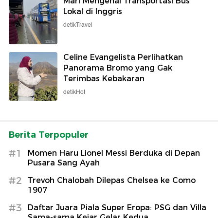
Mari Mengenal Transportasi Bus
Lokal di Inggris
detikTravel
Celine Evangelista Perlihatkan
Panorama Bromo yang Gak
Terimbas Kebakaran
detikHot
Berita Terpopuler
#1
Momen Haru Lionel Messi Berduka di Depan
Pusara Sang Ayah
#2
Trevoh Chalobah Dilepas Chelsea ke Como
1907
#3
Daftar Juara Piala Super Eropa: PSG dan Villa
Sama-sama Kejar Gelar Kedua