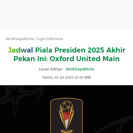
detikSepakbola
Liga Indonesia
Jadwal
Piala Presiden 2025 Akhir
Pekan Ini: Oxford United Main
Lucas Aditya -
detikSepakbola
Kamis, 03 Jul 2025 20:45 WIB