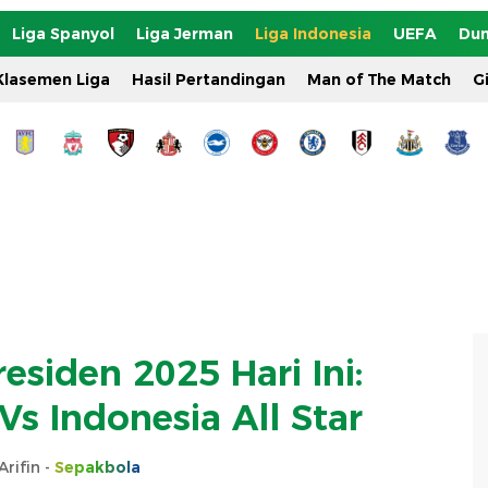
Liga Spanyol
Liga Jerman
Liga Indonesia
UEFA
Dun
Klasemen Liga
Hasil Pertandingan
Man of The Match
G
esiden 2025 Hari Ini:
Vs Indonesia All Star
Arifin -
Sepakbola