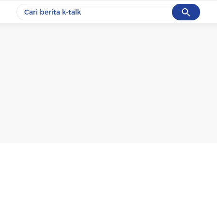
Cancel
Yang sedang ramai dicari
#1
data live draw sgp
#2
k-talk
#3
kebakaran
#4
prabowo
#5
gempa hari ini
Promoted
Terakhir yang dicari
Loading...