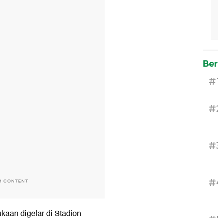
Ber
#
#
#
#
H CONTENT
aan digelar di Stadion