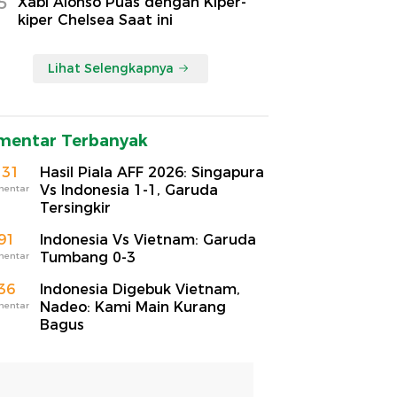
5
Xabi Alonso Puas dengan Kiper-
kiper Chelsea Saat ini
Lihat Selengkapnya
mentar Terbanyak
131
Hasil Piala AFF 2026: Singapura
Vs Indonesia 1-1, Garuda
mentar
Tersingkir
91
Indonesia Vs Vietnam: Garuda
Tumbang 0-3
mentar
36
Indonesia Digebuk Vietnam,
Nadeo: Kami Main Kurang
mentar
Bagus