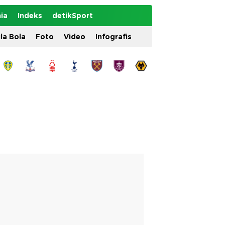
ia
Indeks
detikSport
ila Bola
Foto
Video
Infografis