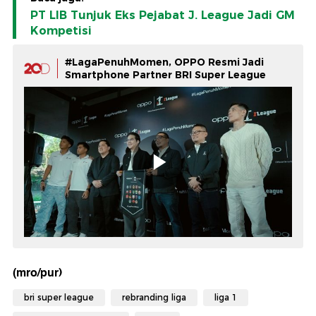
PT LIB Tunjuk Eks Pejabat J. League Jadi GM
Kompetisi
#LagaPenuhMomen, OPPO Resmi Jadi
Smartphone Partner BRI Super League
(mro/pur)
bri super league
rebranding liga
liga 1