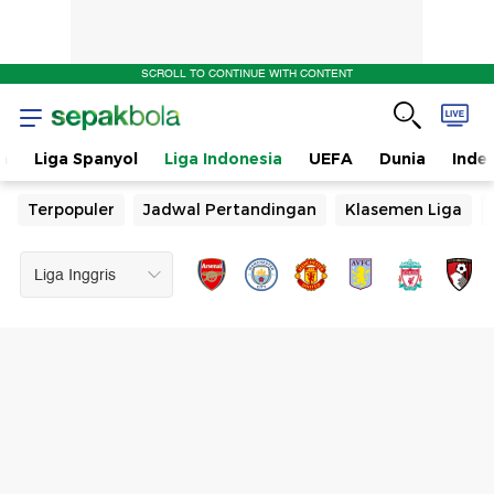
SCROLL TO CONTINUE WITH CONTENT
n
Liga Spanyol
Liga Indonesia
UEFA
Dunia
Inde
Terpopuler
Jadwal Pertandingan
Klasemen Liga