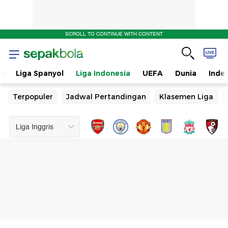
SCROLL TO CONTINUE WITH CONTENT
n
Liga Spanyol
Liga Indonesia
UEFA
Dunia
Inde
Terpopuler
Jadwal Pertandingan
Klasemen Liga