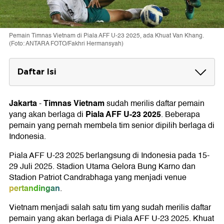
Pemain Timnas Vietnam di Piala AFF U-23 2025, ada Khuat Van Khang.
(Foto: ANTARA FOTO/Fakhri Hermansyah)
Daftar Isi
Skuad Vietnam untuk Piala AFF U-23 2025
Kiper
Jakarta
Timnas Vietnam
-
sudah merilis daftar pemain
Bek
Piala AFF U-23 2025
yang akan berlaga di
. Beberapa
Gelandang
pemain yang pernah membela tim senior dipilih berlaga di
Penyerang
Indonesia.
Piala AFF U-23 2025 berlangsung di Indonesia pada 15-
29 Juli 2025. Stadion Utama Gelora Bung Karno dan
Stadion Patriot Candrabhaga yang menjadi venue
pertandingan
.
Vietnam menjadi salah satu tim yang sudah merilis daftar
pemain yang akan berlaga di Piala AFF U-23 2025. Khuat