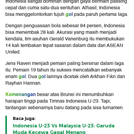
Indonesia sangat dominan dengan gaya bermain passing
cepat dan cuma satu-dua sentuhan. Alhasil, Indonesia
gol
bisa menggelontorkan tujuh
pada paruh pertama laga.
Dengan penguasaan bola sebesar 84 persen, Indonesia
bisa menembak 28 kali. Akurasi yang masih menjadi
kendala, tim asuhan Gerald Vanenburg itu membukukan
14 kali tembakan tepat sasaran dalam data dari ASEAN
United.
Jens Raven menjadi pemain paling bersinar dalam laga
itu. Pemain 19 tahun itu sukses mencatatkan sebanyak
gol
gol
enam
. Dua
lainnya dicetak oleh Arkhan Fikri dan
Rayhan Hannan.
Kemenangan
besar atas Brunei ini menumbuhkan
harapan tinggi pada Timnas Indonesia U-23. Tapi,
tantangan sebenarnya baru datang pada sisa turnamen.
Baca juga:
Indonesia U-23 Vs Malaysia U-23: Garuda
Muda Kecewa Gagal Menang