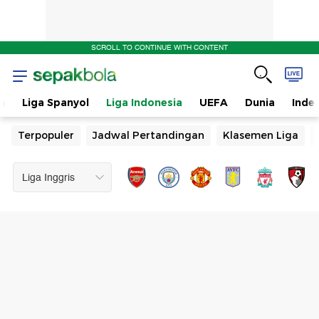
SCROLL TO CONTINUE WITH CONTENT
n
Liga Spanyol
Liga Indonesia
UEFA
Dunia
Inde
Terpopuler
Jadwal Pertandingan
Klasemen Liga