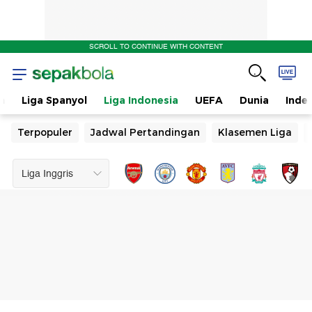
SCROLL TO CONTINUE WITH CONTENT
n
Liga Spanyol
Liga Indonesia
UEFA
Dunia
Inde
Terpopuler
Jadwal Pertandingan
Klasemen Liga