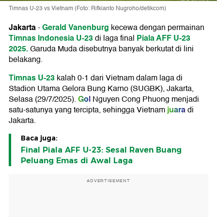
Timnas U-23 vs Vietnam (Foto: Rifkianto Nugroho/detikcom)
Jakarta
Gerald Vanenburg
-
kecewa dengan permainan
Timnas Indonesia U-23
Piala AFF U-23
di laga final
2025.
Garuda Muda disebutnya banyak berkutat di lini
belakang.
Timnas U-23
kalah 0-1 dari Vietnam dalam laga di
Stadion Utama Gelora Bung Karno (SUGBK), Jakarta,
Gol
Selasa (29/7/2025).
Nguyen Cong Phuong menjadi
juara
satu-satunya yang tercipta, sehingga Vietnam
di
Jakarta.
Baca juga:
Final Piala AFF U-23: Sesal Raven Buang
Peluang Emas di Awal Laga
ADVERTISEMENT