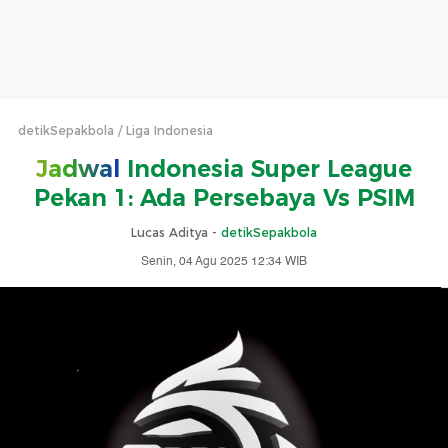
detikSepakbola
Liga Indonesia
Jadwal
Indonesia Super League
Pekan 1: Ada Persebaya Vs PSIM
Lucas Aditya -
detikSepakbola
Senin, 04 Agu 2025 12:34 WIB