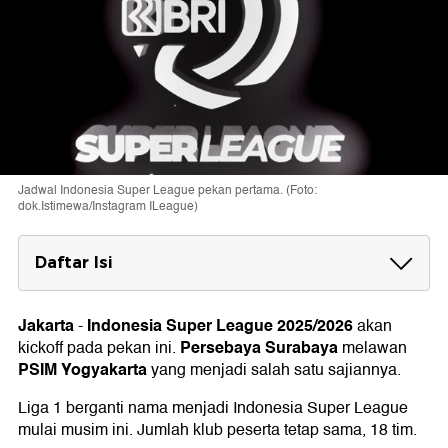
Jadwal Indonesia Super League pekan pertama. (Foto:
dok.Istimewa/Instagram ILeague)
Daftar Isi
Jadwal Indonesia Super League Pekan 1
Jumat (8/8)
Jakarta
Indonesia Super League 2025/2026
-
akan
Sabtu (9/8)
Persebaya Surabaya
kickoff pada pekan ini.
melawan
Minggu (10/8)
PSIM Yogyakarta
yang menjadi salah satu sajiannya.
Senin (11/8)
Liga 1 berganti nama menjadi Indonesia Super League
mulai musim ini. Jumlah klub peserta tetap sama, 18 tim.