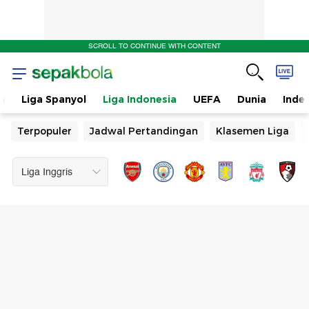
SCROLL TO CONTINUE WITH CONTENT
n
Liga Spanyol
Liga Indonesia
UEFA
Dunia
Inde
Terpopuler
Jadwal Pertandingan
Klasemen Liga