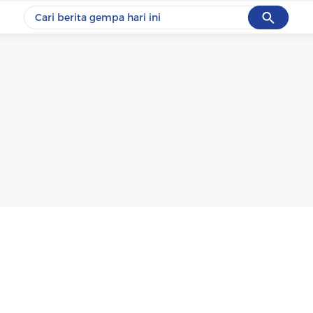
Cancel
Yang sedang ramai dicari
#1
data live draw sgp
#2
kebakaran
#3
prabowo
#4
iran
#5
gempa hari ini
Promoted
Terakhir yang dicari
Loading...