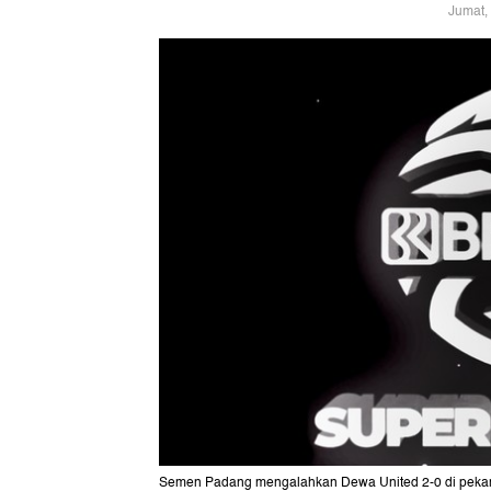
Jumat,
Semen Padang mengalahkan Dewa United 2-0 di pekan 