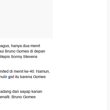
gus, hanya dua menit
emui Bruno Gomes di depan
ditepis Sonny Stevens
ited di menit ke-40. Namun,
gol
ulir
itu karena Gomes
Padang dari sayap kanan
penalti. Bruno Gomes
.