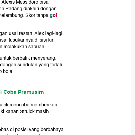
 Alexis Messidoro bisa
en Padang diakhiri dengan
gol
melambung. Skor tanpa
 usai restart. Alex lagi-lagi
i tusukannya di sisi kiri
un melakukan sapuan.
untuk berbalik menyerang.
 dengan sundulan yang terlalu
 bola.
Uji Coba Pramusim
ruick mencoba memberikan
ki kanan Struick masih
as di posisi yang berbahaya