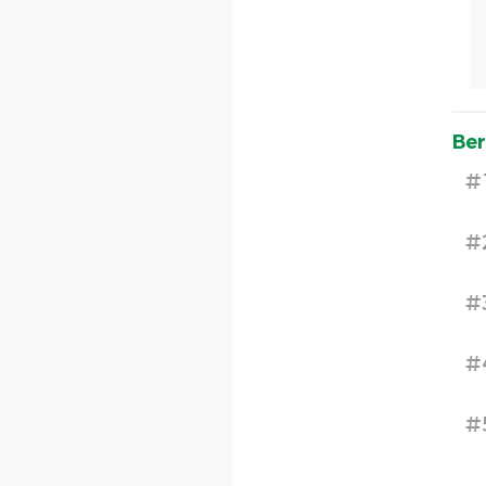
Ber
#
#
#
#
#