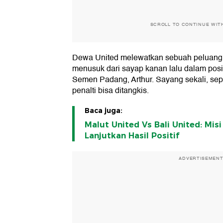
SCROLL TO CONTINUE WIT
Dewa United melewatkan sebuah peluang e
menusuk dari sayap kanan lalu dalam posi
Semen Padang, Arthur. Sayang sekali, sep
penalti bisa ditangkis.
Baca juga:
Malut United Vs Bali United: Mis
Lanjutkan Hasil Positif
ADVERTISEMEN