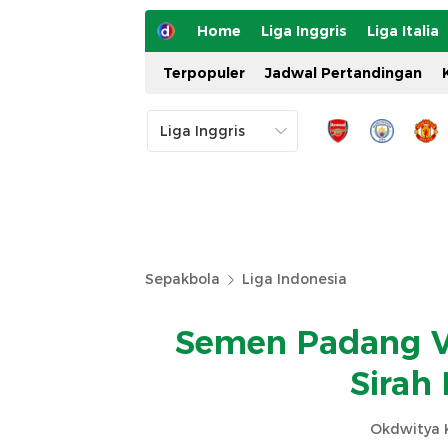
Home
Liga Inggris
Liga Italia
Terpopuler
Jadwal Pertandingan
Sepakbola
Liga Indonesia
Semen Padang V
Sirah
Okdwitya K