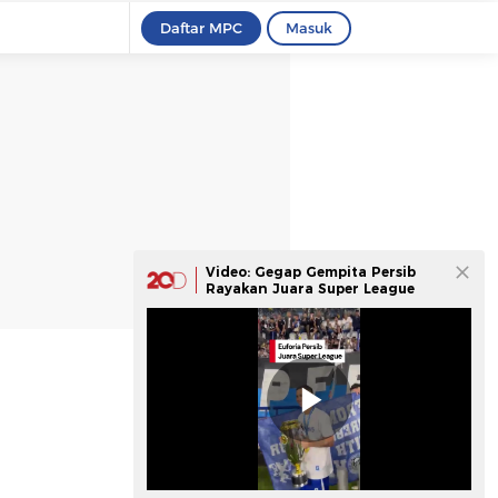
Daftar MPC
Masuk
Video: Gegap Gempita Persib
Rayakan Juara Super League