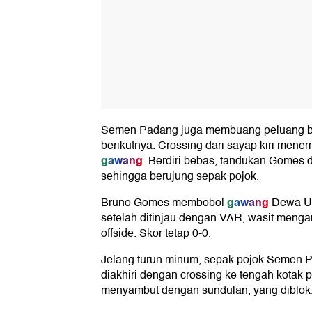
Semen Padang juga membuang peluang ba
berikutnya. Crossing dari sayap kiri men
gawang
. Berdiri bebas, tandukan Gomes 
sehingga berujung sepak pojok.
gawang
Bruno Gomes membobol
Dewa Un
setelah ditinjau dengan VAR, wasit mengan
offside. Skor tetap 0-0.
Jelang turun minum, sepak pojok Semen 
diakhiri dengan crossing ke tengah kotak 
menyambut dengan sundulan, yang diblok