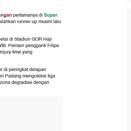
angan
Super
pertamanya di
lahkan runner-up musim lalu
elar di Stadion GOR Haji
IB. Pemain pengganti Filipe
injury time yang
 di peringkat delapan
n Padang mengoleksi tiga
 zona degradasi dengan