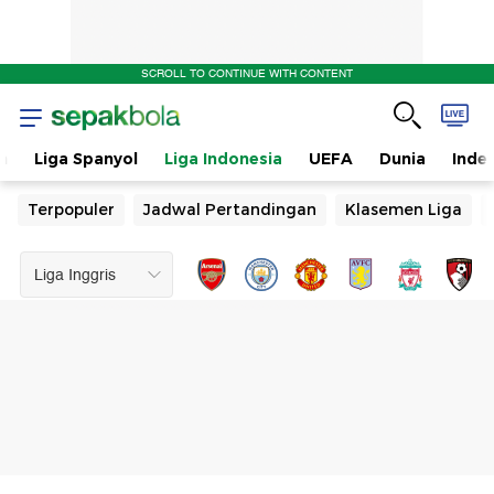
SCROLL TO CONTINUE WITH CONTENT
n
Liga Spanyol
Liga Indonesia
UEFA
Dunia
Inde
Terpopuler
Jadwal Pertandingan
Klasemen Liga