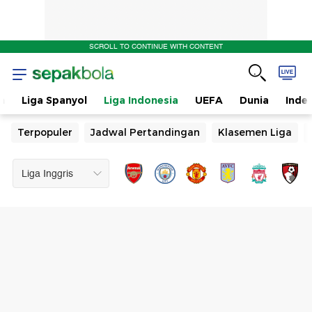
SCROLL TO CONTINUE WITH CONTENT
n
Liga Spanyol
Liga Indonesia
UEFA
Dunia
Inde
Terpopuler
Jadwal Pertandingan
Klasemen Liga