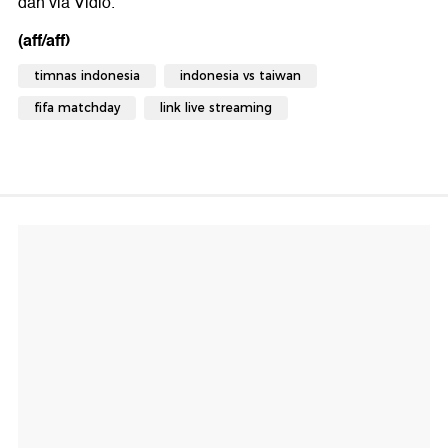
dan via Vidio.
(aff/aff)
timnas indonesia
indonesia vs taiwan
fifa matchday
link live streaming