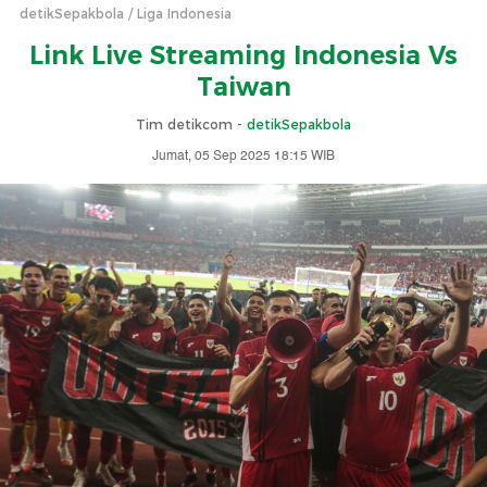
detikSepakbola
Liga Indonesia
Link Live Streaming Indonesia Vs
Taiwan
Tim detikcom -
detikSepakbola
Jumat, 05 Sep 2025 18:15 WIB