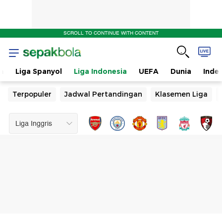
SCROLL TO CONTINUE WITH CONTENT
n
Liga Spanyol
Liga Indonesia
UEFA
Dunia
Inde
Terpopuler
Jadwal Pertandingan
Klasemen Liga