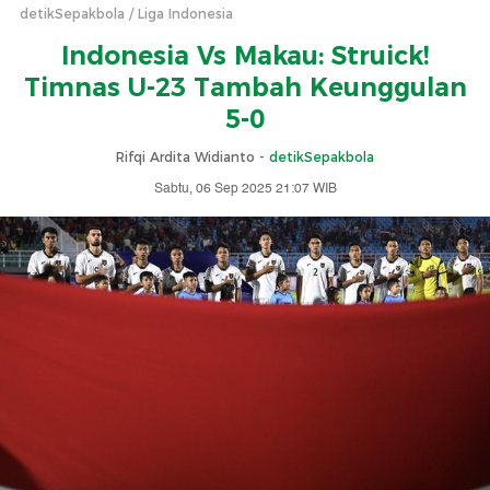
detikSepakbola
Liga Indonesia
Indonesia Vs Makau: Struick!
Timnas U-23 Tambah Keunggulan
5-0
Rifqi Ardita Widianto -
detikSepakbola
Sabtu, 06 Sep 2025 21:07 WIB