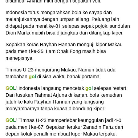
disambar Arkhan Fikri dengan sepakan voli.
Indonesia terus mengarahkan bola ke sayap dan
melanjutkannya dengan umpan silang. Peluang lain
didapat pada menit ke-31 selepas sepak pojok, sundulan
Dion Markx masih bisa dijangkau dan ditangkap kiper.
Sepakan keras Rayhan Hannan menguji kiper Makau
pada menit ke-35. Lam Chak Fong masih bisa
menepisnya.
Timnas U-23 mengurung Makau. Namun tidak ada
gol
tambahan
di sisa waktu babak pertama.
GOL
gol
! Indonesia langsung mencetak
selepas restart.
Dari tusukan Rahmat Arjuna di kanan, bola kemudian
jatuh ke kaki Rayhan Hannan yang langsung
menyambarnya tanpa kuasa dibendung kiper.
GOL
! Timnas U-23 memperlebar keunggulan jadi 4-0
pada menit ke-67. Sepakan terukur Zanadin Fariz dari
depan kotak penalti membuat kiper Makau terpaku.