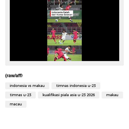
(raw/aff)
indonesia vs makau
timnas indonesia u-23
timnas u-23
kualifikasi piala asia u-23 2026
makau
macau