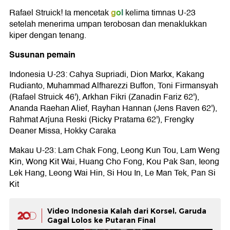
gol
Rafael Struick! Ia mencetak
kelima timnas U-23
setelah menerima umpan terobosan dan menaklukkan
kiper dengan tenang.
Susunan pemain
Indonesia U-23: Cahya Supriadi, Dion Markx, Kakang
Rudianto, Muhammad Alfharezzi Buffon, Toni Firmansyah
(Rafael Struick 46'), Arkhan Fikri (Zanadin Fariz 62'),
Ananda Raehan Alief, Rayhan Hannan (Jens Raven 62'),
Rahmat Arjuna Reski (Ricky Pratama 62'), Frengky
Deaner Missa, Hokky Caraka
Makau U-23: Lam Chak Fong, Leong Kun Tou, Lam Weng
Kin, Wong Kit Wai, Huang Cho Fong, Kou Pak San, Ieong
Lek Hang, Leong Wai Hin, Si Hou In, Le Man Tek, Pan Si
Kit
Video Indonesia Kalah dari Korsel, Garuda
Gagal Lolos ke Putaran Final