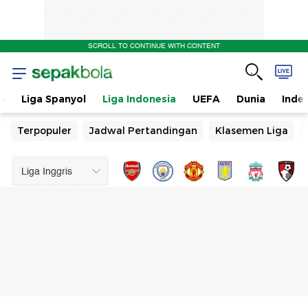
SCROLL TO CONTINUE WITH CONTENT
n
Liga Spanyol
Liga Indonesia
UEFA
Dunia
Inde
Terpopuler
Jadwal Pertandingan
Klasemen Liga