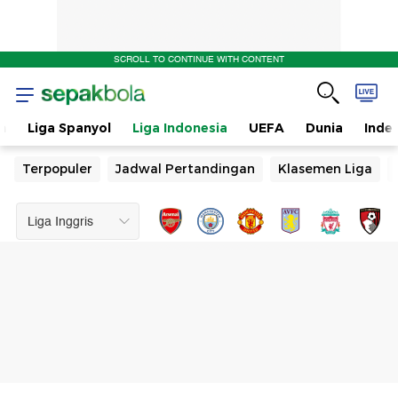
SCROLL TO CONTINUE WITH CONTENT
n
Liga Spanyol
Liga Indonesia
UEFA
Dunia
Inde
Terpopuler
Jadwal Pertandingan
Klasemen Liga