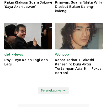
Pakai Klakson Suara Jokowi
Priawan, Suami Nikita Willy
'Saya Akan Lawan'
Disebut Bukan Kaleng-
kaleng
detikNews
Wolipop
Roy Suryo Kalah Lagi dan
Kabar Terbaru Takeshi
Lagi
Kaneshiro Dulu Aktor
Tertampan Asia, Kini Fokus
Bertani
Selengkapnya