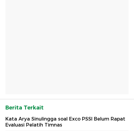
Berita Terkait
Kata Arya Sinulingga soal Exco PSSI Belum Rapat
Evaluasi Pelatih Timnas