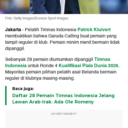
Foto: Getty Images/Eurasia Sport Images
Jakarta
Patrick Kluivert
-
Pelatih Timnas Indonesia
membuktikan bahwa Garuda Calling buat pemain yang
tampil reguler di klub. Pemain minim menit bermain tidak
dipanggil.
Timnas
Sebanyak 28 pemain diumumkan dipanggil
Indonesia
Kualifikasi Piala Dunia 2026.
untuk Ronde 4
Mayoritas pemain pilihan pelatih asal Belanda bermain
reguler di klubnya masing-masing.
Baca juga:
Daftar 28 Pemain Timnas Indonesia Jelang
Lawan Arab-Irak: Ada Ole Romeny
ADVERTISEMENT