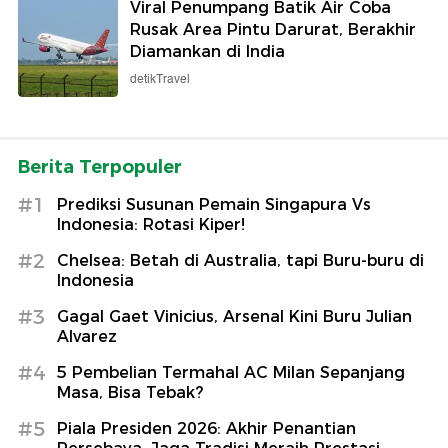
Viral Penumpang Batik Air Coba
Rusak Area Pintu Darurat, Berakhir
Diamankan di India
detikTravel
Berita Terpopuler
#1
Prediksi Susunan Pemain Singapura Vs
Indonesia: Rotasi Kiper!
#2
Chelsea: Betah di Australia, tapi Buru-buru di
Indonesia
#3
Gagal Gaet Vinicius, Arsenal Kini Buru Julian
Alvarez
#4
5 Pembelian Termahal AC Milan Sepanjang
Masa, Bisa Tebak?
#5
Piala Presiden 2026: Akhir Penantian