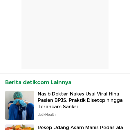
Berita detikcom Lainnya
Nasib Dokter-Nakes Usai Viral Hina
Pasien BPJS, Praktik Disetop hingga
Terancam Sanksi
detikHealth
Resep Udang Asam Manis Pedas ala