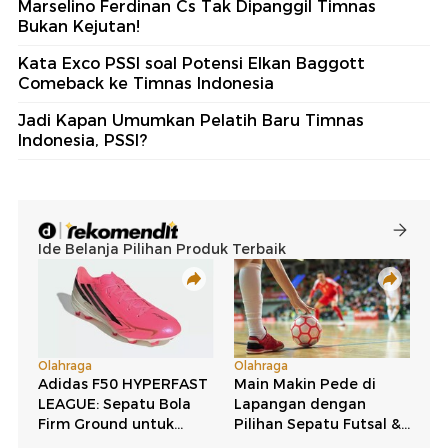
Marselino Ferdinan Cs Tak Dipanggil Timnas
Bukan Kejutan!
Kata Exco PSSI soal Potensi Elkan Baggott
Comeback ke Timnas Indonesia
Jadi Kapan Umumkan Pelatih Baru Timnas
Indonesia, PSSI?