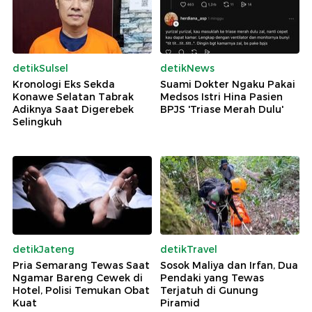
detikSulsel
detikNews
Kronologi Eks Sekda
Suami Dokter Ngaku Pakai
Konawe Selatan Tabrak
Medsos Istri Hina Pasien
Adiknya Saat Digerebek
BPJS 'Triase Merah Dulu'
Selingkuh
detikJateng
detikTravel
Pria Semarang Tewas Saat
Sosok Maliya dan Irfan, Dua
Ngamar Bareng Cewek di
Pendaki yang Tewas
Hotel, Polisi Temukan Obat
Terjatuh di Gunung
Kuat
Piramid