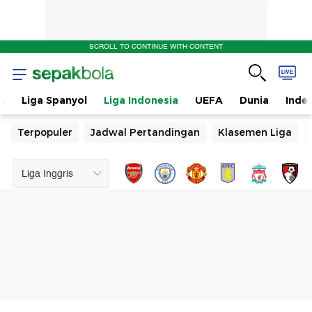
SCROLL TO CONTINUE WITH CONTENT
n
Liga Spanyol
Liga Indonesia
UEFA
Dunia
Inde
Terpopuler
Jadwal Pertandingan
Klasemen Liga