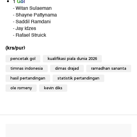
Gol
1
- Witan Sulaeman
- Shayne Pattynama
- Saddil Ramdani
- Jay Idzes
- Rafael Struick
(krs/pur)
pencetak gol
kualifikasi piala dunia 2026
timnas indonesia
dimas drajad
ramadhan sananta
hasil pertandingan
statistik pertandingan
ole romeny
kevin diks