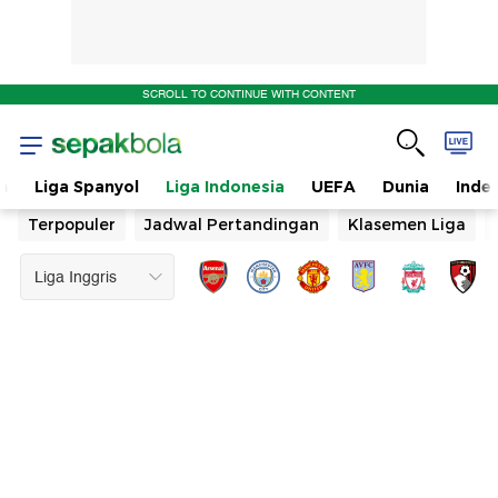
SCROLL TO CONTINUE WITH CONTENT
n
Liga Spanyol
Liga Indonesia
UEFA
Dunia
Inde
Terpopuler
Jadwal Pertandingan
Klasemen Liga