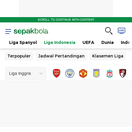
SCROLL TO CONTINUE WITH CONTENT
n
Liga Spanyol
Liga Indonesia
UEFA
Dunia
Inde
Terpopuler
Jadwal Pertandingan
Klasemen Liga