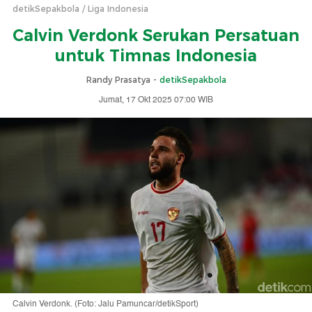
detikSepakbola
Liga Indonesia
Calvin Verdonk Serukan Persatuan
untuk Timnas Indonesia
Randy Prasatya -
detikSepakbola
Jumat, 17 Okt 2025 07:00 WIB
Calvin Verdonk. (Foto: Jalu Pamuncar/detikSport)