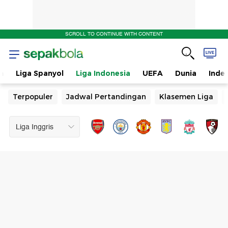
SCROLL TO CONTINUE WITH CONTENT
n
Liga Spanyol
Liga Indonesia
UEFA
Dunia
Inde
Terpopuler
Jadwal Pertandingan
Klasemen Liga