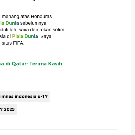
a menang atas Honduras.
ala Dunia
sebelumnya
ulillah, saya dan rekan setim
Piala Dunia
ia di
. Saya
 situs FIFA.
a di Qatar: Terima Kasih
timnas indonesia u-17
17 2025