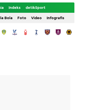
ia
Indeks
detikSport
ila Bola
Foto
Video
Infografis