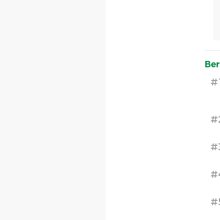
Ber
#
#
#
#
#