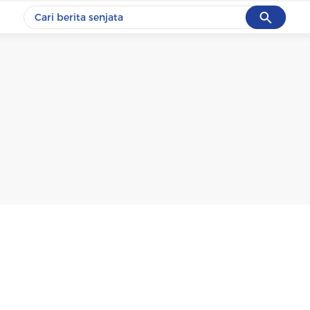
Cancel
Yang sedang ramai dicari
#1
data live draw sgp
#2
iran
#3
senjata
#4
prabowo
#5
gempa hari ini
Promoted
Terakhir yang dicari
Loading...