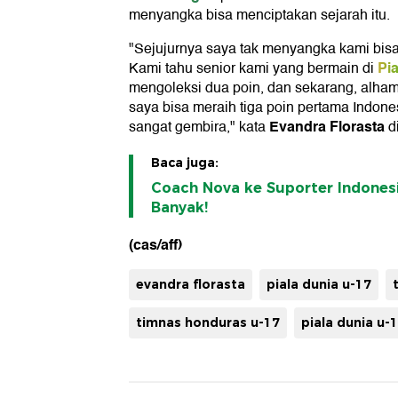
menyangka bisa menciptakan sejarah itu.
"Sejujurnya saya tak menyangka kami bis
Pi
Kami tahu senior kami yang bermain di
mengoleksi dua poin, dan sekarang, alhamd
saya bisa meraih tiga poin pertama Indones
Evandra Florasta
sangat gembira," kata
di
Baca juga:
Coach Nova ke Suporter Indonesi
Banyak!
(cas/aff)
evandra florasta
piala dunia u-17
timnas honduras u-17
piala dunia u-