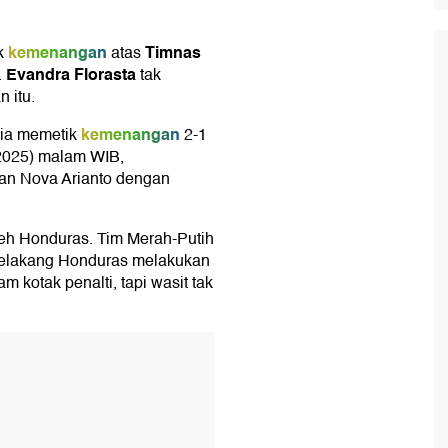
kemenangan
Timnas
k
atas
Evandra Florasta
.
tak
 itu.
kemenangan
sia memetik
2-1
/2025) malam WIB,
uhan Nova Arianto dengan
leh Honduras. Tim Merah-Putih
belakang Honduras melakukan
m kotak penalti, tapi wasit tak