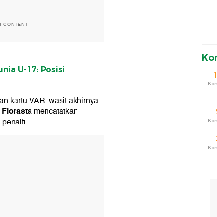
H CONTENT
Ko
nia U-17: Posisi
Ko
an kartu VAR, wasit akhirnya
 Florasta
mencatatkan
penalti.
Ko
T
Ko