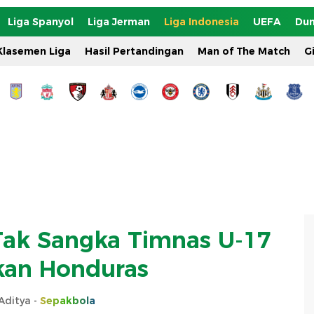
Liga Spanyol
Liga Jerman
Liga Indonesia
UEFA
Dun
Klasemen Liga
Hasil Pertandingan
Man of The Match
G
 Tak Sangka Timnas U-17
kan Honduras
Aditya -
Sepakbola