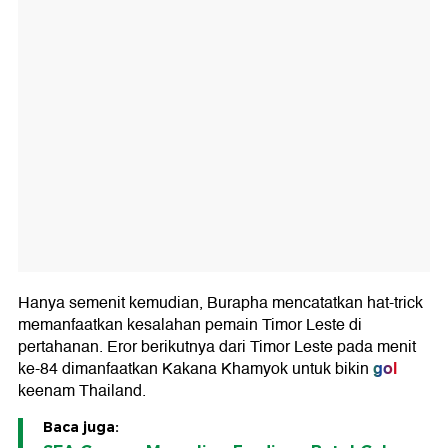
Hanya semenit kemudian, Burapha mencatatkan hat-trick
memanfaatkan kesalahan pemain Timor Leste di
pertahanan. Eror berikutnya dari Timor Leste pada menit
gol
ke-84 dimanfaatkan Kakana Khamyok untuk bikin
keenam Thailand.
Baca juga: