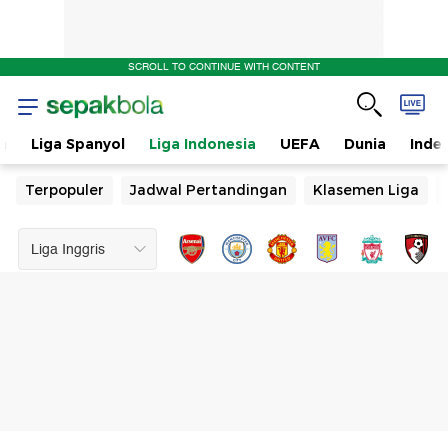
SCROLL TO CONTINUE WITH CONTENT
n
Liga Spanyol
Liga Indonesia
UEFA
Dunia
Inde
Terpopuler
Jadwal Pertandingan
Klasemen Liga