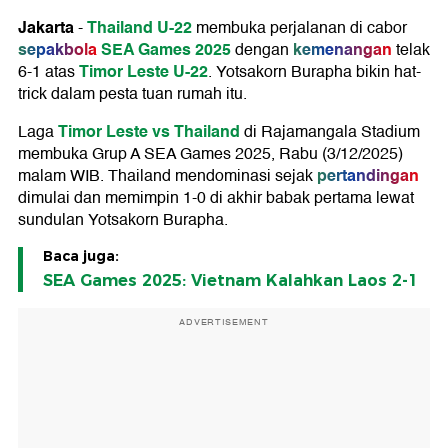
Jakarta
Thailand U-22
-
membuka perjalanan di cabor
sepakbola
SEA Games 2025
kemenangan
dengan
telak
Timor Leste U-22
6-1 atas
. Yotsakorn Burapha bikin hat-
trick dalam pesta tuan rumah itu.
Timor Leste vs Thailand
Laga
di Rajamangala Stadium
membuka Grup A SEA Games 2025, Rabu (3/12/2025)
pertandingan
malam WIB. Thailand mendominasi sejak
dimulai dan memimpin 1-0 di akhir babak pertama lewat
sundulan Yotsakorn Burapha.
Baca juga:
SEA Games 2025: Vietnam Kalahkan Laos 2-1
ADVERTISEMENT