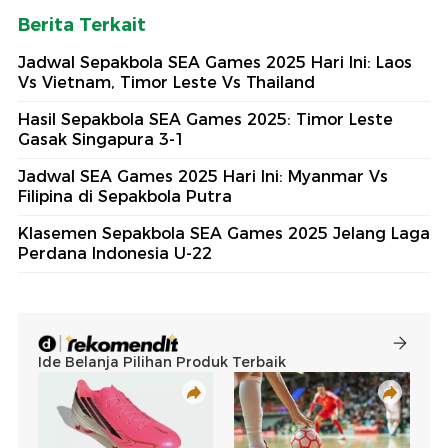
Berita Terkait
Jadwal Sepakbola SEA Games 2025 Hari Ini: Laos
Vs Vietnam, Timor Leste Vs Thailand
Hasil Sepakbola SEA Games 2025: Timor Leste
Gasak Singapura 3-1
Jadwal SEA Games 2025 Hari Ini: Myanmar Vs
Filipina di Sepakbola Putra
Klasemen Sepakbola SEA Games 2025 Jelang Laga
Perdana Indonesia U-22