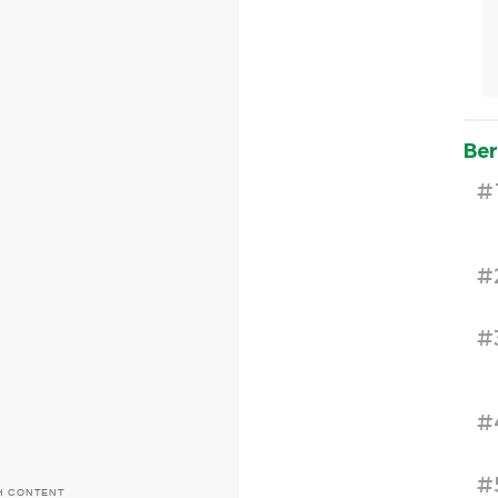
Ber
#
#
#
#
#
H CONTENT