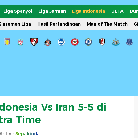
Liga Spanyol
Liga Jerman
Liga Indonesia
UEFA
Dun
Klasemen Liga
Hasil Pertandingan
Man of The Match
G
ndonesia Vs Iran 5-5 di
tra Time
Arifin -
Sepakbola