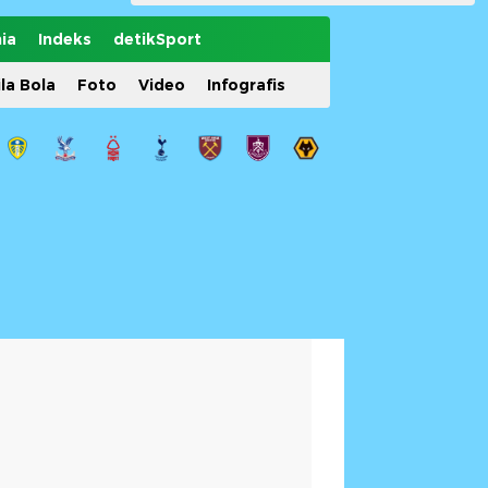
ia
Indeks
detikSport
ila Bola
Foto
Video
Infografis