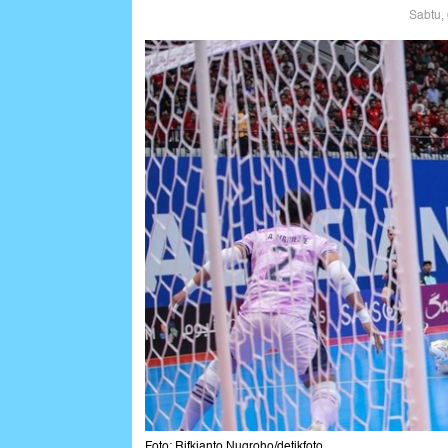
Sabtu,
Foto: Rifkianto Nugroho/detikfoto