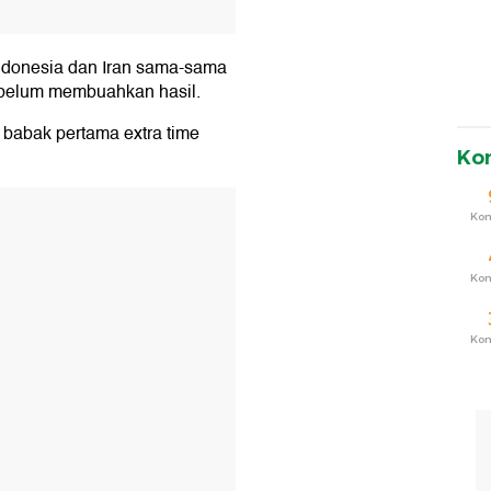
Indonesia dan Iran sama-sama
 belum membuahkan hasil.
 babak pertama extra time
Ko
T
Ko
Ko
Ko