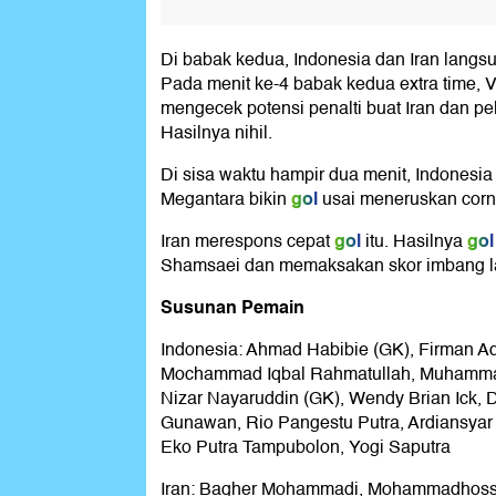
Di babak kedua, Indonesia dan Iran langs
Pada menit ke-4 babak kedua extra time, 
mengecek potensi penalti buat Iran dan pe
Hasilnya nihil.
Di sisa waktu hampir dua menit, Indonesia u
gol
Megantara bikin
usai meneruskan corn
gol
gol
Iran merespons cepat
itu. Hasilnya
Shamsaei dan memaksakan skor imbang la
Susunan Pemain
Indonesia: Ahmad Habibie (GK), Firman Ad
Mochammad Iqbal Rahmatullah, Muhamma
Nizar Nayaruddin (GK), Wendy Brian Ick,
Gunawan, Rio Pangestu Putra, Ardiansyar
Eko Putra Tampubolon, Yogi Saputra
Iran: Bagher Mohammadi, Mohammadhosse