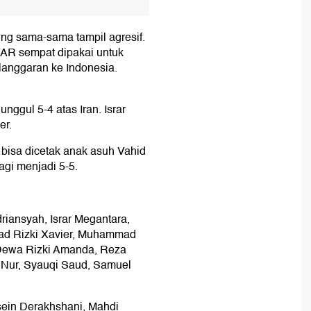
ung sama-sama tampil agresif.
VAR sempat dipakai untuk
langgaran ke Indonesia.
nggul 5-4 atas Iran. Israr
er.
bisa dicetak anak asuh Vahid
gi menjadi 5-5.
riansyah, Israr Megantara,
d Rizki Xavier, Muhammad
 Dewa Rizki Amanda, Reza
 Nur, Syauqi Saud, Samuel
in Derakhshani, Mahdi