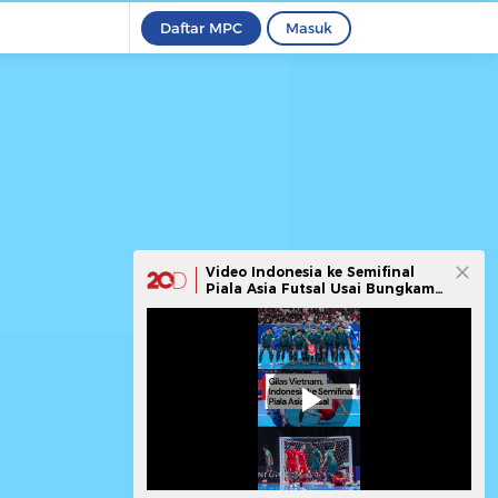
Daftar MPC
Masuk
Video Indonesia ke Semifinal
Piala Asia Futsal Usai Bungkam
Vietnam 3-2