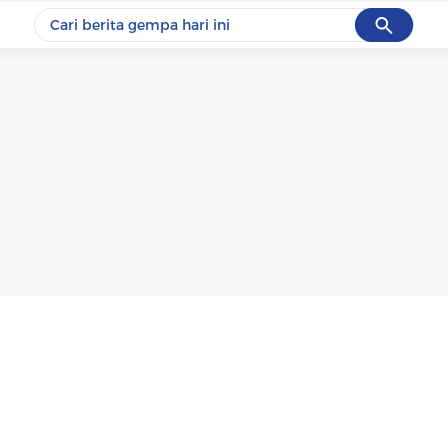
Cancel
Yang sedang ramai dicari
#1
data live draw sgp
#2
k-talk
#3
kebakaran
#4
prabowo
#5
gempa hari ini
Promoted
Terakhir yang dicari
Loading...