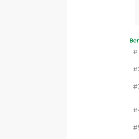
Ber
#
#
#
#
#