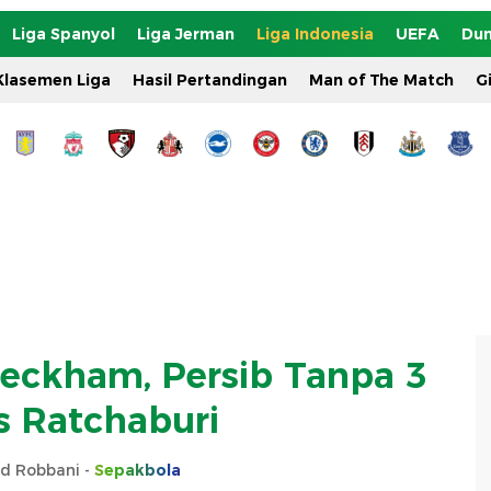
Liga Spanyol
Liga Jerman
Liga Indonesia
UEFA
Dun
Klasemen Liga
Hasil Pertandingan
Man of The Match
G
eckham, Persib Tanpa 3
Vs Ratchaburi
 Robbani -
Sepakbola