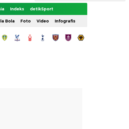
ia
Indeks
detikSport
ila Bola
Foto
Video
Infografis