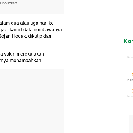
H CONTENT
alam dua atau tiga hari ke
ain jadi kami tidak membawanya
Bojan Hodak, dikutip dari
Ko
aya yakin mereka akan
Ko
arnya menambahkan.
T
Ko
Ko