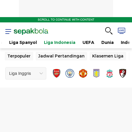
SCROLL TO CONTINUE WITH CONTENT
n
Liga Spanyol
Liga Indonesia
UEFA
Dunia
Inde
Terpopuler
Jadwal Pertandingan
Klasemen Liga