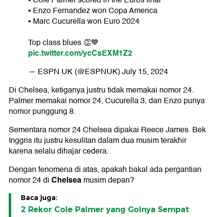
▪ ️Cole Palmer scored in the Euros final
▪ ️Enzo Fernandez won Copa America
▪ ️Marc Cucurella won Euro 2024
Top class blues 👏💙
pic.twitter.com/ycCsEXM1Z2
— ESPN UK (@ESPNUK)
July 15, 2024
Di Chelsea, ketiganya justru tidak memakai nomor 24.
Palmer memakai nomor 24, Cucurella 3, dan Enzo punya
nomor punggung 8.
Sementara nomor 24 Chelsea dipakai Reece James. Bek
Inggris itu justru kesulitan dalam dua musim terakhir
karena selalu dihajar cedera.
Dengan fenomena di atas, apakah bakal ada pergantian
Chelsea
nomor 24 di
musim depan?
Baca juga:
2 Rekor Cole Palmer yang Golnya Sempat