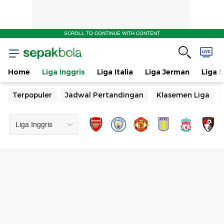
SCROLL TO CONTINUE WITH CONTENT
Home
Liga Inggris
Liga Italia
Liga Jerman
Liga 
Terpopuler
Jadwal Pertandingan
Klasemen Liga