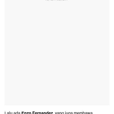
Enzo Fernandez
Lalu ada
, yang juga membawa