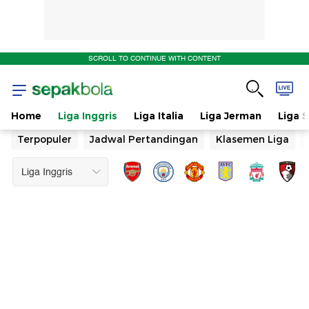
SCROLL TO CONTINUE WITH CONTENT
Home
Liga Inggris
Liga Italia
Liga Jerman
Liga 
Terpopuler
Jadwal Pertandingan
Klasemen Liga