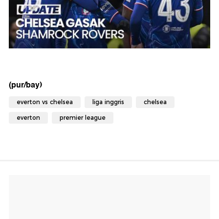
(pur/bay)
everton vs chelsea
liga inggris
chelsea
everton
premier league