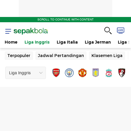
SCROLL TO CONTINUE WITH CONTENT
Home
Liga Inggris
Liga Italia
Liga Jerman
Liga 
Terpopuler
Jadwal Pertandingan
Klasemen Liga