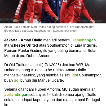
Amad Diallo pemain Man United paling bersinar di era Ruben Amorim.
(Foto: Offside via Getty Images/Simon Stacpoole/Offside)
Jakarta
Amad Diallo
kemenangan
-
menjadi penentu
Manchester United
Liga Inggris
atas Southampton di
.
Pemain Pantai Gading itu yang paling bersinar di Setan
Merah di era Ruben Amorim.
Di Old Trafford, Jumat (17/1/2025) dini hari WIB, Man
United menang 3-1 atas The Saints. Amad Diallo
gol
mencetak hat-trick, yang membalas satu
Southampton
gol
buah
bunuh diri Manuel Ugarte.
Selama ditangani Ruben Amorim, MU sudah menjalani
pertandingan
sebanyak 14 kali di semua ajang. Diallo
selalu mendapat kepercayaan dari manajer asal Portugal
itu.