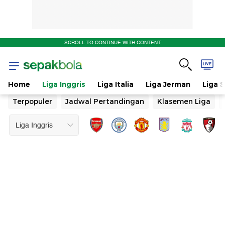
SCROLL TO CONTINUE WITH CONTENT
Home
Liga Inggris
Liga Italia
Liga Jerman
Liga 
Terpopuler
Jadwal Pertandingan
Klasemen Liga