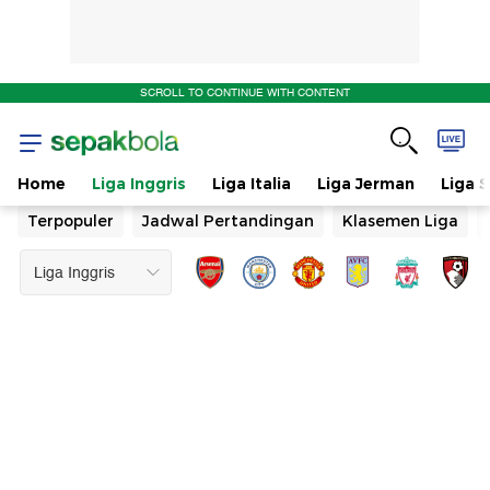
SCROLL TO CONTINUE WITH CONTENT
Home
Liga Inggris
Liga Italia
Liga Jerman
Liga 
Terpopuler
Jadwal Pertandingan
Klasemen Liga