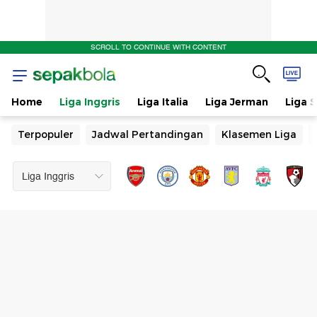
SCROLL TO CONTINUE WITH CONTENT
Home
Liga Inggris
Liga Italia
Liga Jerman
Liga 
Terpopuler
Jadwal Pertandingan
Klasemen Liga