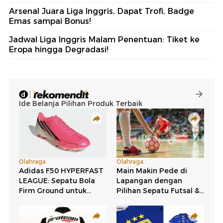
Arsenal Juara Liga Inggris, Dapat Trofi, Badge
Emas sampai Bonus!
Jadwal Liga Inggris Malam Penentuan: Tiket ke
Eropa hingga Degradasi!