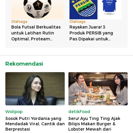
Rekomendasi
Wolipop
detikFood
Sosok Putri Yordania yang
Seru! Ayu Ting Ting Ajak
Mendadak Viral, Cantik dan
Bilqis Makan Burger &
Berprestasi
Lobster Mewah dari