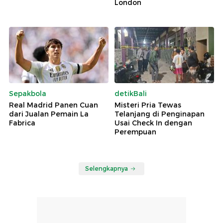
London
Sepakbola
detikBali
Real Madrid Panen Cuan
Misteri Pria Tewas
dari Jualan Pemain La
Telanjang di Penginapan
Fabrica
Usai Check In dengan
Perempuan
Selengkapnya