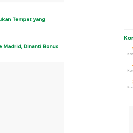
Bukan Tempat yang
Ko
e Madrid, Dinanti Bonus
Ko
T
Ko
Ko