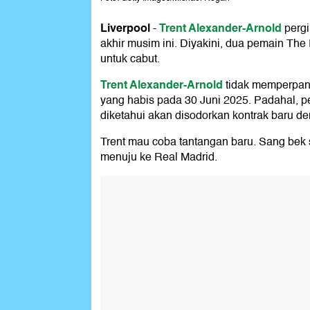
Liverpool
Trent Alexander-Arnold
-
perg
akhir musim ini. Diyakini, dua pemain The R
untuk cabut.
Trent Alexander-Arnold
tidak memperpan
yang habis pada 30 Juni 2025. Padahal, pe
diketahui akan disodorkan kontrak baru de
Trent mau coba tantangan baru. Sang bek
menuju ke Real Madrid.