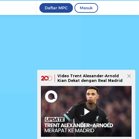
Daftar MPC
Masuk
Video Trent Alexander-Arnold
Kian Dekat dengan Real Madrid