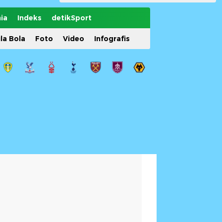
ia
Indeks
detikSport
ila Bola
Foto
Video
Infografis