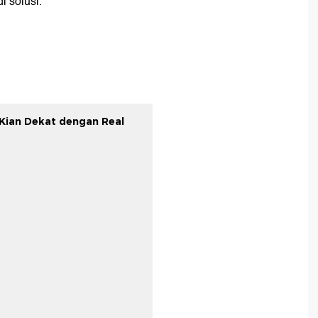
i solusi.
 Kian Dekat dengan Real