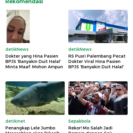
Rekomendasi
detikNews
detikNews
Dokter yang Hina Pasien
RS Pusri Palembang Pecat
BPJS 'Banyakin Duit Halal'
Dokter Viral Hina Pasien
Minta Maaf: Mohon Ampun
BPJS 'Banyakin Duit Halal'
detikInet
Sepakbola
Penangkap Lele Jumbo
Rekor! Mo Salah Jadi