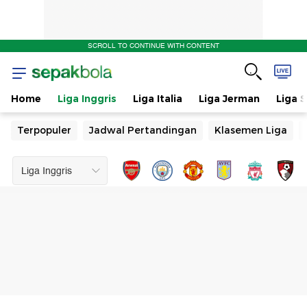
SCROLL TO CONTINUE WITH CONTENT
Home
Liga Inggris
Liga Italia
Liga Jerman
Liga 
Terpopuler
Jadwal Pertandingan
Klasemen Liga