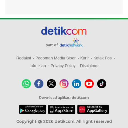
part of
Redaksi
Pedoman Media Siber
Karir
Kotak Pos
Info Iklan
Privacy Policy
Disclaimer
Download aplikasi detikcom
Copyright @ 2026 detikcom, All right reserved