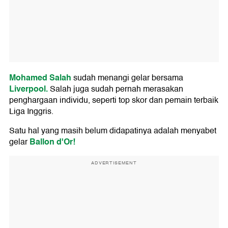
Mohamed Salah
sudah menangi gelar bersama
Liverpool.
Salah juga sudah pernah merasakan
penghargaan individu, seperti top skor dan pemain terbaik
Liga Inggris.
Satu hal yang masih belum didapatinya adalah menyabet
Ballon d'Or!
gelar
ADVERTISEMENT