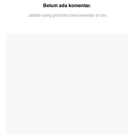
Belum ada komentar.
Jadilah yang pertama berkomentar di sini