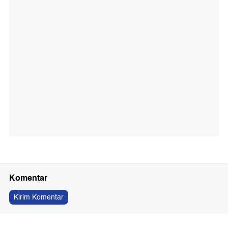
Komentar
Kirim Komentar