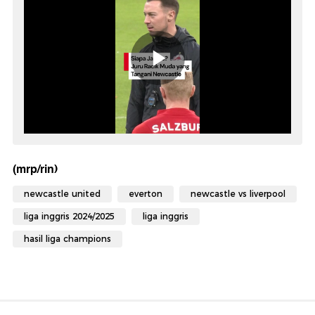
(mrp/rin)
newcastle united
everton
newcastle vs liverpool
liga inggris 2024/2025
liga inggris
hasil liga champions