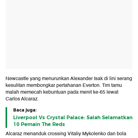
Newcastle yang menurunkan Alexander Isak di lini serang
kesulitan membongkar pertahanan Everton. Tim tamu
malah memecah kebuntuan pada menit ke-65 lewat
Carlos Alcaraz.
Baca juga:
Liverpool Vs Crystal Palace: Salah Selamatkan
10 Pemain The Reds
Alcaraz menanduk crossing Vitaliy Mykolenko dan bola