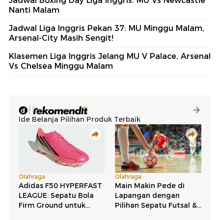
Jadwal Boxing Day Liga Inggris: MU Vs Newcastle
Nanti Malam
Jadwal Liga Inggris Pekan 37: MU Minggu Malam,
Arsenal-City Masih Sengit!
Klasemen Liga Inggris Jelang MU V Palace, Arsenal
Vs Chelsea Minggu Malam