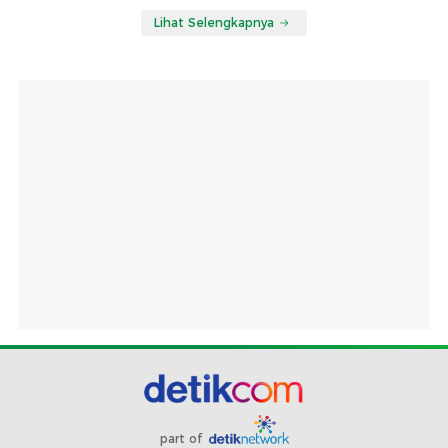
Lihat Selengkapnya
part of