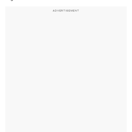
ADVERTISEMENT