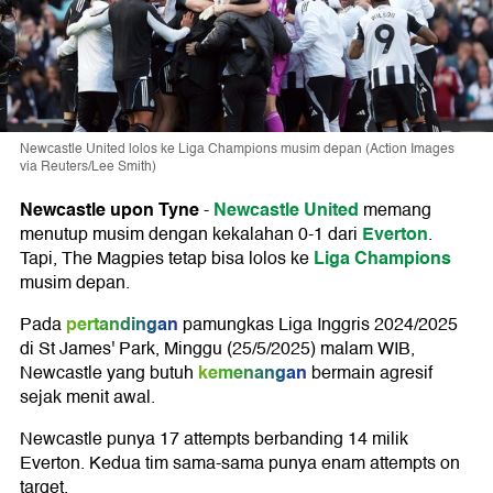
Newcastle United lolos ke Liga Champions musim depan (Action Images
via Reuters/Lee Smith)
Newcastle upon Tyne
Newcastle United
-
memang
Everton
menutup musim dengan kekalahan 0-1 dari
.
Liga Champions
Tapi, The Magpies tetap bisa lolos ke
musim depan.
pertandingan
Pada
pamungkas Liga Inggris 2024/2025
di St James' Park, Minggu (25/5/2025) malam WIB,
kemenangan
Newcastle yang butuh
bermain agresif
sejak menit awal.
Newcastle punya 17 attempts berbanding 14 milik
Everton. Kedua tim sama-sama punya enam attempts on
target.