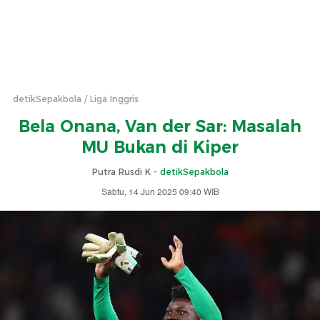
detikSepakbola
Liga Inggris
Bela Onana, Van der Sar: Masalah
MU Bukan di Kiper
Putra Rusdi K -
detikSepakbola
Sabtu, 14 Jun 2025 09:40 WIB