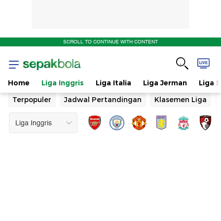
SCROLL TO CONTINUE WITH CONTENT
Home
Liga Inggris
Liga Italia
Liga Jerman
Liga 
Terpopuler
Jadwal Pertandingan
Klasemen Liga