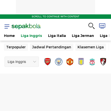
SCROLL TO CONTINUE WITH CONTENT
Home
Liga Inggris
Liga Italia
Liga Jerman
Liga 
Terpopuler
Jadwal Pertandingan
Klasemen Liga