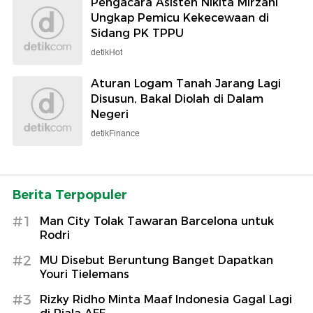
Pengacara Asisten Nikita Mirzani
Ungkap Pemicu Kekecewaan di
Sidang PK TPPU
detikHot
Aturan Logam Tanah Jarang Lagi
Disusun, Bakal Diolah di Dalam
Negeri
detikFinance
Berita Terpopuler
#1
Man City Tolak Tawaran Barcelona untuk
Rodri
#2
MU Disebut Beruntung Banget Dapatkan
Youri Tielemans
#3
Rizky Ridho Minta Maaf Indonesia Gagal Lagi