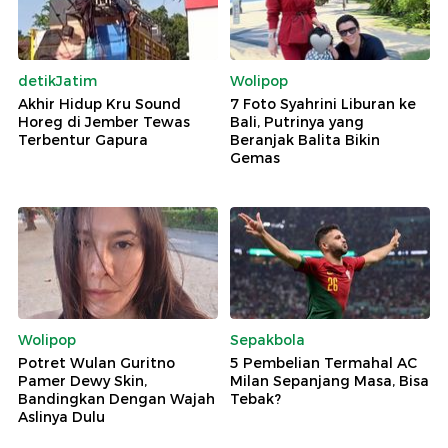
detikJatim
Wolipop
Akhir Hidup Kru Sound
7 Foto Syahrini Liburan ke
Horeg di Jember Tewas
Bali, Putrinya yang
Terbentur Gapura
Beranjak Balita Bikin
Gemas
Wolipop
Sepakbola
Potret Wulan Guritno
5 Pembelian Termahal AC
Pamer Dewy Skin,
Milan Sepanjang Masa, Bisa
Bandingkan Dengan Wajah
Tebak?
Aslinya Dulu