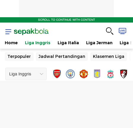
SCROLL TO CONTINUE WITH CONTENT
Home
Liga Inggris
Liga Italia
Liga Jerman
Liga 
Terpopuler
Jadwal Pertandingan
Klasemen Liga